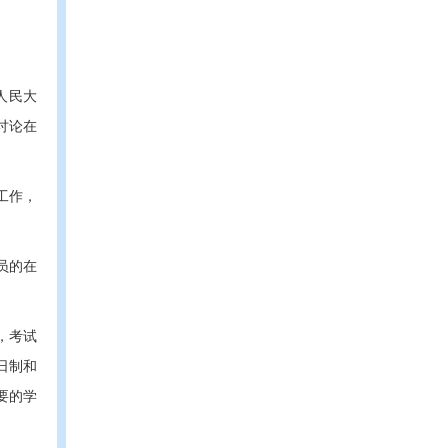
人民大
讨论在
工作，
员的在
，考试
日制和
要的学