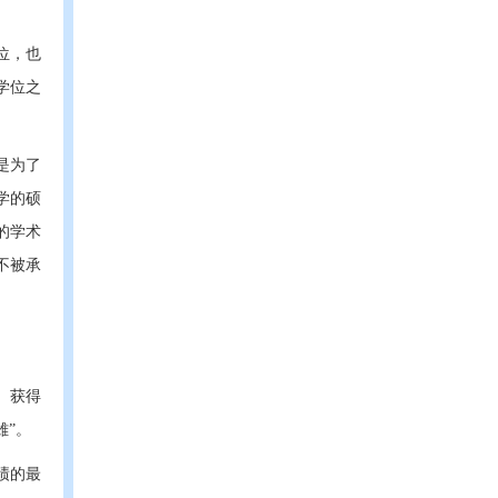
位，也
学位之
是为了
学的硕
的学术
是不被承
。获得
雄”。
绩的最