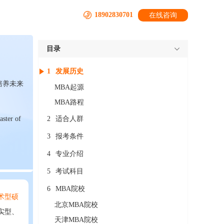
18902830701
在线咨询
目录
1
发展历史
培养未来
MBA起源
MBA路程
aster of
2
适合人群
3
报考条件
4
专业介绍
5
考试科目
6
MBA院校
术型硕
北京MBA院校
实型、
天津MBA院校