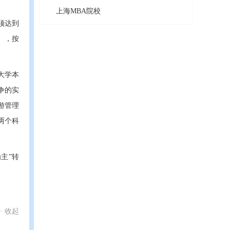
上海MBA院校
须达到
），按
大学本
争的实
旅游管理
两个科
主”转
收起