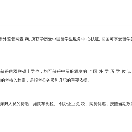
涉外监管网查 询, 所获学历受中国留学生服务中 心认证, 回国可享受留学
的双联硕士学位，均可获得中留服颁发的 “ 国 外 学 历 学 位 认 
国家 组织人事部门的考核入档案，是报考公务员和升职的重要依据。
海归人员的待遇，如购车免税、 创办企业免 税、购房优惠，按照当期政