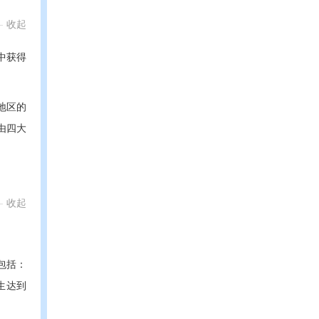
收起
单中获得
兰地区的
由四大
收起
包括：
生达到