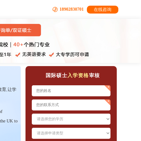
18902830701
在线咨询
国际硕士
入学资格
审核
育,让学
of
 the UK to