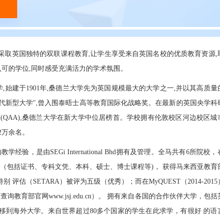
采取英国独特的双联课程教育,让学生享受来自英国名校的优质教育资源,
可的学位,同时感受充满活力的学术氛围。
始建于1901年,桑德兰大学先为英国规模最大的大学之一,并以其高质量
代新型大学",曾入围泰晤士高等教育国际化战略奖。在最新的英国央学科
国政府教学水平评估中(QAA),桑德兰大学在新大学中位居榜首。学校拥有伦敦校区河边校区
2万余名。
年的教学经验，是由SEGi International Bhd拥有及管理。全马共有6所院校
化（包括证书、专科文凭、本科、硕士、博士课程等)， 获得马来西亚教育
评估（SETARA）被评为五级（优秀）；而在MyQUEST（2014-201
教育部官网www.jsj.edu.cn）。 拥有来自各国的合作伙伴大学，包
移到海外大学。来自世界超过80多个国家的学生在此求学，有很好 的语