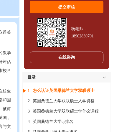
杨老师 -
取得英
18902830701
的教学
在线咨询
研评估
城市校区
目录
1
怎么认证英国桑德兰大学双联硕士
，在校生
部和国
2
英国桑德兰大学双联硕士入学资格
5）被评
3
英国桑德兰大学双联硕士学什么课程
括英国，
4
英国桑德兰大学qs排名
言与文
5
马来西亚世纪大学qs排名