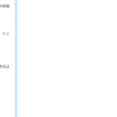
科研能
收起
学位认