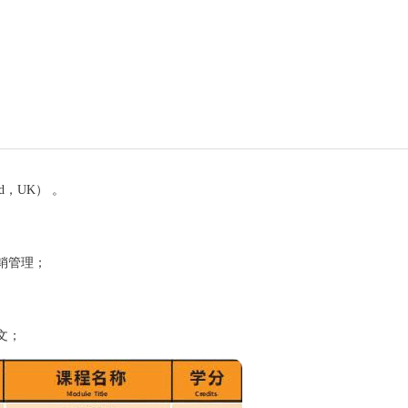
and，UK） 。
销管理；
文；