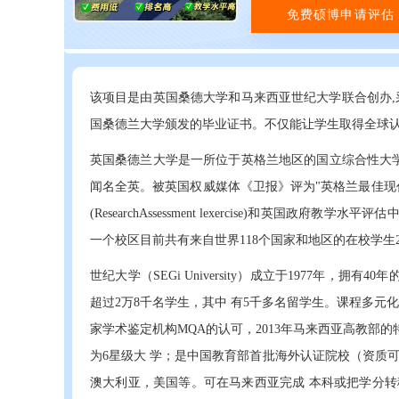
免费硕博申请评估
该项目是由英国桑德大学和马来西亚世纪大学联合创办,
国桑德兰大学颁发的毕业证书。不仅能让学生取得全球认
英国桑德兰大学是一所位于英格兰地区的国立综合性大学,
闻名全英。被英国权威媒体《卫报》评为"英格兰最佳现
(ResearchAssessment lexercise)和英
一个校区目前共有来自世界118个国家和地区的在校学生
世纪大学（SEGi University）成立于1977年，拥有40
超过2万8千名学生，其中 有5千多名留学生。课程多元
家学术鉴定机构MQA的认可，2013年马来西亚高教部的特别 
为6星级大 学；是中国教育部首批海外认证院校（资质可查询
澳大利亚，美国等。可在马来西亚完成 本科或把学分转