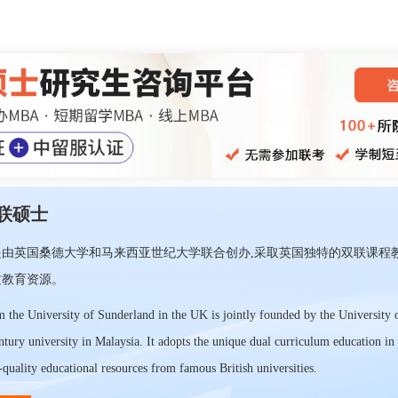
联硕士
由英国桑德大学和马来西亚世纪大学联合创办,采取英国独特的双联课程教
质教育资源。
m the University of Sunderland in the UK is jointly founded by the University 
tury university in Malaysia. It adopts the unique dual curriculum education in
-quality educational resources from famous British universities.