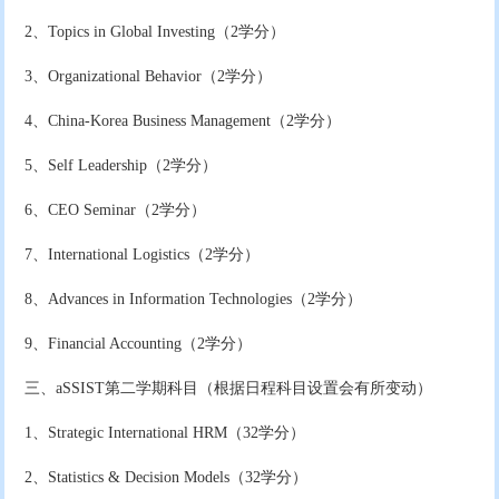
2、Topics in Global Investing（2学分）
3、Organizational Behavior（2学分）
4、China-Korea Business Management（2学分）
5、Self Leadership（2学分）
6、CEO Seminar（2学分）
7、International Logistics（2学分）
8、Advances in Information Technologies（2学分）
9、Financial Accounting（2学分）
三、aSSIST第二学期科目（根据日程科目设置会有所变动）
1、Strategic International HRM（32学分）
2、Statistics & Decision Models（32学分）