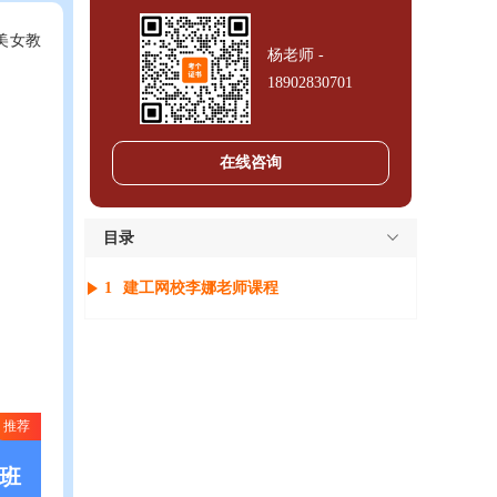
美女教
杨老师 -
18902830701
在线咨询
目录
1
建工网校李娜老师课程
推荐
班