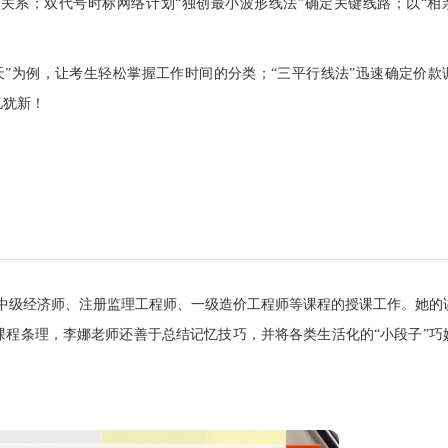
关系；双代号时标网络计划“独创最小波形线法”确定关键线路；以“相
”为例，让考生轻松掌握工作时间的分类；“三平行线法”迅速确定价款
忆犹新！
中级经济师、注册监理工程师、一级造价工程师等课程的授课工作。她的
程条理，李娜老师还善于总结记忆技巧，并将各类生活化的“小段子”巧