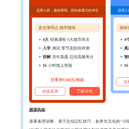
适用人群：基础薄弱、想快速通过的考生
适用人
直击薄弱点 随学随练
因材
4大
经典课程 6大辅导班次
4
入学
测试 章节及阶段评测
真
讲解
历年真题 总结高频考点
智
16
小时线上答疑
16
日常价¥580元/科起
在
了解详情
在线咨询
授课风格
讲课条理清晰，善于总结记忆技巧，各类生活化的“小