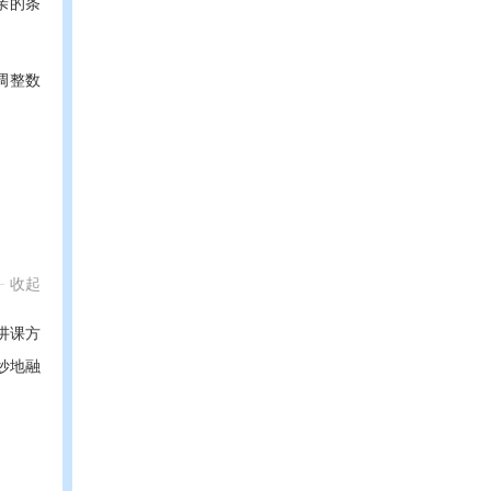
亲的条
调整数
收起
讲课方
妙地融