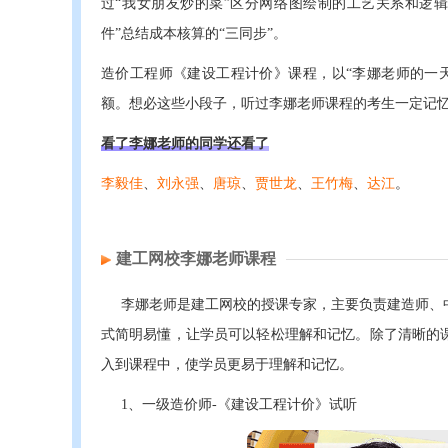
过“我女朋友炒的菜”区分网络图绘制的工艺关系和逻辑
件”总结成本核算的“三同步”。
造价工程师《建设工程计价》课程，以“李娜老师的一天
额。想必这些小段子，听过李娜老师课程的考生一定记
看了李娜老师的同学还看了
李毅佳
、
刘永强
、
唐琼
、
贾世龙
、
王竹梅
、
达江
。
建工网校李娜老师课程
李娜老师是建工网校的授课专家，主要负责建造师、
式简明易懂，让学员可以轻松理解和记忆。除了清晰的课
入到课程中，使学员更易于理解和记忆。
1、一级造价师-《建设工程计价》试听