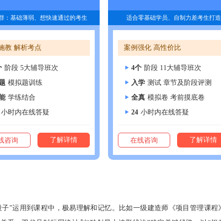
群：基础薄弱、想快速通过的考生
适合零基础学员、自制力差考生打造
施教 解析考点
案例强化 高性价比
个
阶段 5大辅导班次
4个
阶段 11大辅导班次
题
模拟题训练
入学
测试 章节及阶段评测
能
学练结合
全真
模拟卷 考前摸底卷
小时内在线答疑
24
小时内在线答疑
了解详情
了解详情
线咨询
在线咨询
段子”运用到课程中，极易理解和记忆。比如一级建造师《项目管理课程