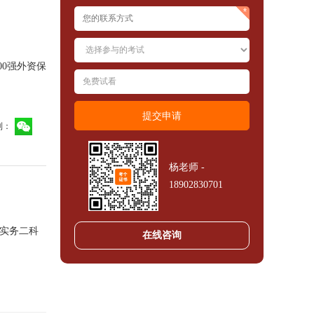
00强外资保
到：
杨老师 -
18902830701
实务二科
在线咨询