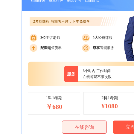
精品好课 逐章精讲 系统学习 扫除盲点
2考期课程-当期考不过，下年免费学
2位
主讲老师
5大
经典课程
配套
超值资料
尊享
智能服务
8小时内 工作时间
服务
在线答疑不限次数
1科1考期
2科1考期
¥1080
￥680
立
在线咨询