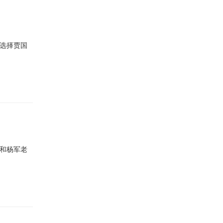
选择贾国
和杨军老