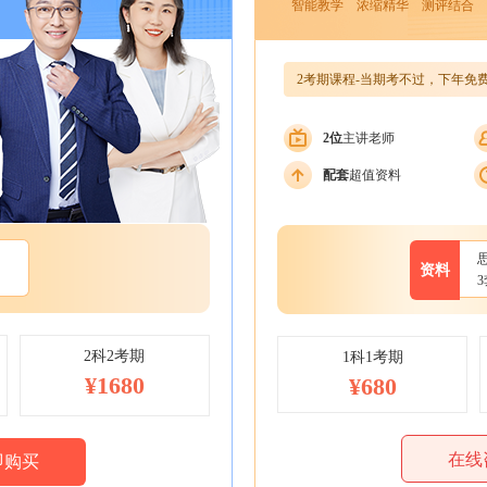
智能教学 浓缩精华 测评结合 
2考期课程-当期考不过，下年免
2位
主讲老师
配套
超值资料
资料
2科2考期
1科1考期
¥1680
¥680
在线
即购买