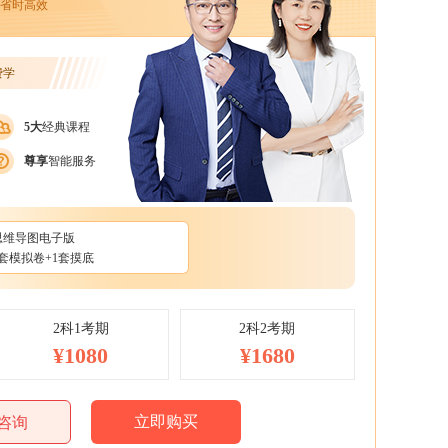
省时高效
费学
5大
经典课程
尊享
智能服务
思维导图电子版
3套模拟卷+1套摸底
2科1考期
2科2考期
¥1080
¥1680
立即购买
咨询