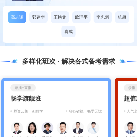
高志谦
郭建华
王艳龙
欧理平
李忠魁
杭超
试听
喜成
多样化班次 · 解决各式备考需求
录播+直播
录播
畅学旗舰班
超值
师资云集 AI领学
省心省钱 畅学无忧
人气