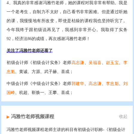
4、我真的非常感谢冯雅竹老师，她的课程对我非常有帮助。我是
一个老考生，自制力不太好，自己看书非常困难。但是通过听她
的课，我慢慢地有所改变，即使是枯燥的课程我也坚持听完了。
今年我终于跟初级说再见了，我感到非常开心。我取得了实务
92，经济法86的成绩，再次感谢冯雅竹老师！
关注了冯雅竹老师还看了
初级会计师《初级会计实务》老师
高志谦
、
吴福喜
、
赵玉宝
、
李
忠魁
、黄诚、方源、武子赫、喜成；
中级会计师《中级会计实务》老师
郭建华
、
高志谦
、
李忠魁
、
刘
国峰
、杭超、靳焕一、王攀、喜成；
冯雅竹老师视频课程
收起
冯雅竹老师视频课程老师主讲的科目有初级会计职称-《初级会计