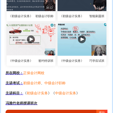
30:22
24:49
《初级会计实务》
初级会计职称
《初级会计实务》
智能刷题班
26:51
35:15
《中级会计实务》
签约特训班
《中级会计实务》
巧学应试班
所在网校：
正保会计网校
主讲考试：
初级会计师
、
中级会计职称
主讲科目：
《
初级会计实务
》《
中级会计实务
》
冯雅竹老师授课班次
爆款