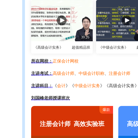
39:26
《高级会计实务》
超值精品班
《中级会计实务》
所在网校：
正保会计网校
主讲考试：
高级会计师
、
中级会计职称
、
注册会计师
主讲科目：
《
会计
》《
中级会计实务
》《高级会计实务
刘国峰老师授课班次
爆款
注册会计师
高效实验班
高