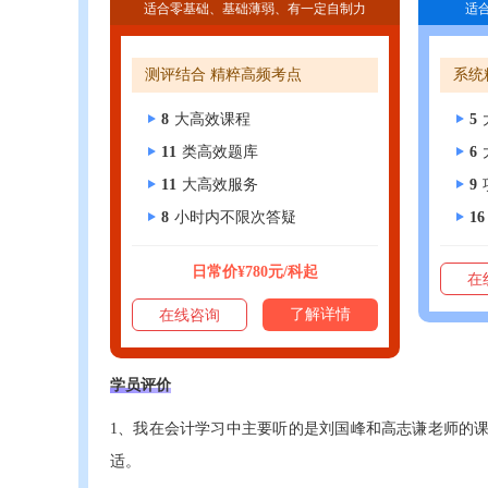
适合零基础、基础薄弱、有一定自制力
适
测评结合 精粹高频考点
系统
8
大高效课程
5
11
类高效题库
6
11
大高效服务
9
8
小时内不限次答疑
16
日常价¥780元/科起
在
了解详情
在线咨询
学员评价
1、我在会计学习中主要听的是刘国峰和高志谦老师的
适。