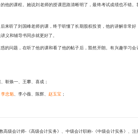
听的他的课程。她说刘老师的授课思路清晰明了，最终考试成绩也不错。
。后来听了刘国峰老师的课，终于听懂了长期股权投资，他的讲解非常好
法讲义和辅导书同步就更好了。
困惑的问题，在听了他的课和看了他的帖子后，豁然开朗。有兴趣学习会
超、靳焕一、王攀、喜成；
、
李忠魁
、李小薇、陈辉、
赵玉宝
；
教高级会计师-《高级会计实务》、中级会计职称-《中级会计实务》、注