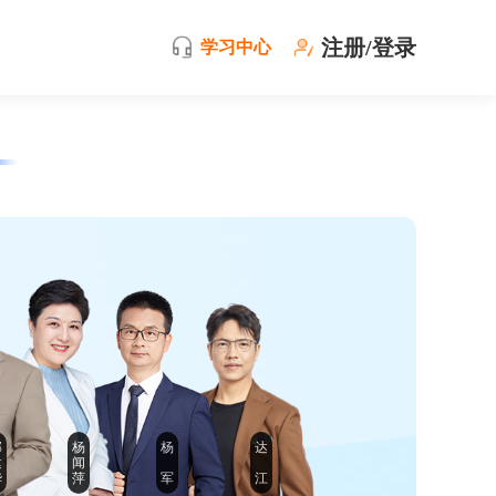
注册/登录
学习中心
郭
杨
杨
达
建
闻
华
萍
军
江