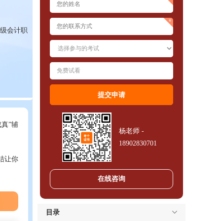
高级会计职
真”辅
杨老师 -
18902830701
结让你
在线咨询
目录