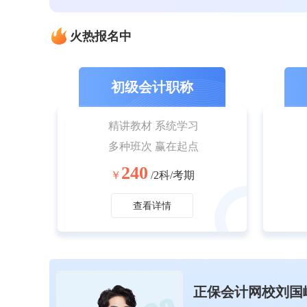
火热报名中
初级会计职称
精讲教材 系统学习
多种班次 赢在起点
240
￥
/2科/考期
查看详情
正保会计网校刘国