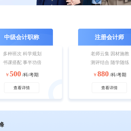
中级会计职称
注册会计师
多种班次 科学规划
老师云集 因材施教
书课搭配 事半功倍
测评结合 随学随练
500
880
￥
/科/考期
￥
/科/考期
查看详情
查看详情
峰