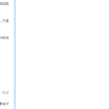
我试听
，只是
计科目
收起
册会计