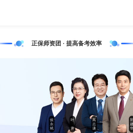
正保师资团 · 提高备考效率
侯
叶
高
永
志
斌
青
谦