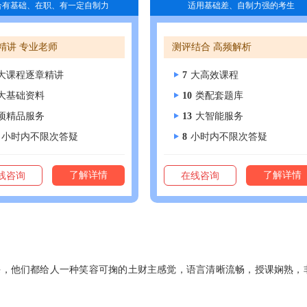
合有基础、在职、有一定自制力
适用基础差、自制力强的考生
精讲 专业老师
测评结合 高频解析
大课程逐章精讲
7
大高效课程
大基础资料
10
类配套题库
项精品服务
13
大智能服务
小时内不限次答疑
8
小时内不限次答疑
了解详情
了解详情
线咨询
在线咨询
课，他们都给人一种笑容可掬的土财主感觉，语言清晰流畅，授课娴熟，