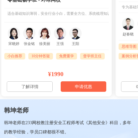
专为基础
适合基础知识薄弱，安全行业小白，需要全方位、系统梳理知识点
赵春晓
宋晓婷
张金铭
徐美丽
王强
王阳
思维导图
小白推荐
10分钟答疑
免费重学
督学班主任
案例分析
¥1990
了解详情
申请优惠
韩坤老师
韩坤老师在233网校教注册安全工程师考试《其他安全》科目，多年
的教学经验，学员口碑都很不错。