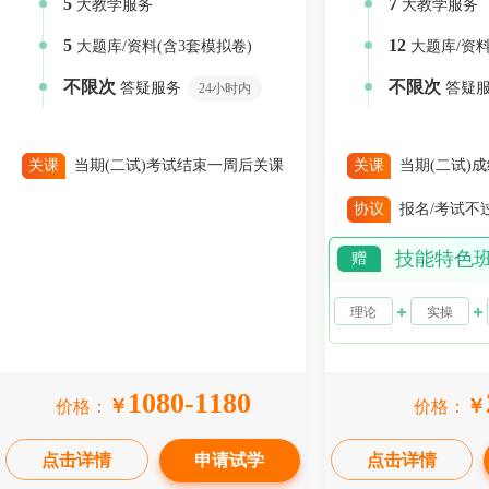
5
7
大教学服务
大教学服务
5
12
大题库/资料(含3套模拟卷)
大题库/资料
不限次
不限次
答疑服务
答疑
24小时内
关课
当期(二试)考试结束一周后关课
关课
当期(二试)
协议
报名/考试不
技能特色
赠
理论
实操
1080-1180
￥
￥
价格：
价格：
点击详情
申请试学
点击详情