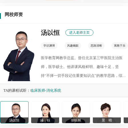
网校师资
汤以恒
进入老师主页
学识渊博
风趣幽默
思路清晰
寓教于乐
医学教育网教学总监。曾任北京某三甲医院主治医
师，医学硕士。他讲课风格鲜明、趣味十足，坚
持“不择一切手段记住重要知识点”的教学思路，综合
运用表格、口诀、图片等多种手段，将枯燥的医学知
TA的课程试听：
临床医师-消化系统
识跟常见事物联系起来，使考生形成持久的记忆。汤
老师一贯倡导的复习理念“成功=正确的坚持”，已成
为众多考生心中共同的精神力量。
汤以恒
涵 钰
张钰琪
景 晴