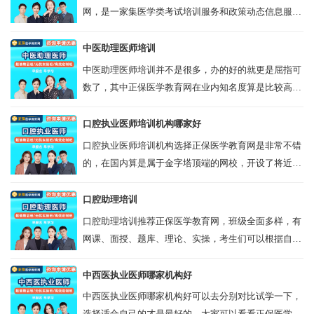
网，是一家集医学类考试培训服务和政策动态信息服务
的大型综合性医学辅导平台，包含了报名条件、报名时
间、报名入口、报名条件、考试时间、准...
中医助理医师培训
中医助理医师培训并不是很多，办的好的就更是屈指可
数了，其中正保医学教育网在业内知名度算是比较高
的，考试通过率也不错，广受考生们的好评，大家可以
去试学看看，然后再考虑是否报班哦！ ...
口腔执业医师培训机构哪家好
口腔执业医师培训机构选择正保医学教育网是非常不错
的，在国内算是属于金字塔顶端的网校，开设了将近二
十年，在广大考生中拥有良好的口碑，下面可以免费试
学体验看看，然后再决定是否报班...
口腔助理培训
口腔助理培训推荐正保医学教育网，班级全面多样，有
网课、面授、题库、理论、实操，考生们可以根据自己
的情况选择合适的班级，大部分上班族都会选择网课，
课程支持手机/ipad、电脑等...
中西医执业医师哪家机构好
中西医执业医师哪家机构好可以去分别对比试学一下，
选择适合自己的才是最好的，大家可以看看正保医学教