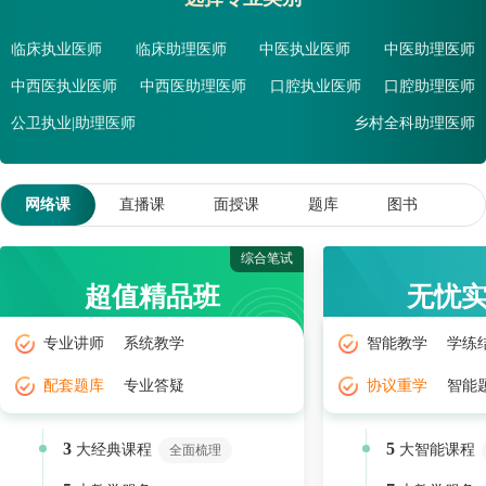
临床执业医师
临床助理医师
中医执业医师
中医助理医师
中西医执业医师
中西医助理医师
口腔执业医师
口腔助理医师
公卫执业|助理医师
乡村全科助理医师
网络课
直播课
面授课
题库
图书
综合笔试
超值精品班
无忧
专业讲师
系统教学
智能教学
学练
配套题库
专业答疑
协议重学
智能
3
5
大经典课程
大智能课程
全面梳理