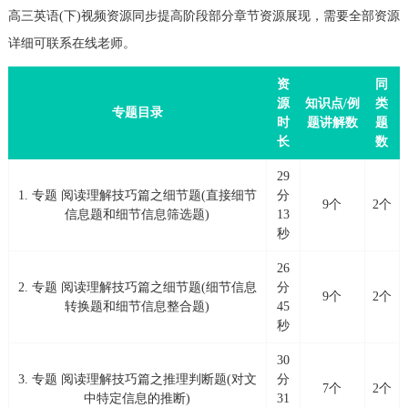
高三英语(下)视频资源同步提高阶段部分章节资源展现，需要全部资源
详细可联系在线老师。
资
同
源
知识点/例
类
专题目录
时
题讲解数
题
长
数
29
1. 专题 阅读理解技巧篇之细节题(直接细节
分
9个
2个
信息题和细节信息筛选题)
13
秒
26
2. 专题 阅读理解技巧篇之细节题(细节信息
分
9个
2个
转换题和细节信息整合题)
45
秒
30
3. 专题 阅读理解技巧篇之推理判断题(对文
分
7个
2个
中特定信息的推断)
31