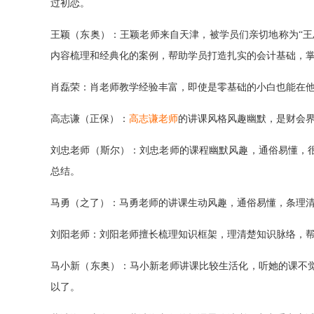
过初恋。
王颖（东奥）：王颖老师来自天津，被学员们亲切地称为“王
内容梳理和经典化的案例，帮助学员打造扎实的会计基础，
肖磊荣：肖老师教学经验丰富，即使是零基础的小白也能在
高志谦（正保）：
高志谦老师
的讲课风格风趣幽默，是财会
刘忠老师（斯尔）：刘忠老师的课程幽默风趣，通俗易懂，
总结。
马勇（之了）：马勇老师的讲课生动风趣，通俗易懂，条理
刘阳老师：刘阳老师擅长梳理知识框架，理清楚知识脉络，
马小新（东奥）：马小新老师讲课比较生活化，听她的课不
以了。