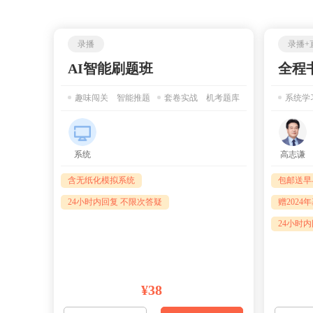
录播
录播+
AI智能刷题班
全程
趣味闯关 智能推题
套卷实战 机考题库
系统学
系统
高志谦
含无纸化模拟系统
包邮送早
24小时内回复 不限次答疑
赠2024
24小时
¥38