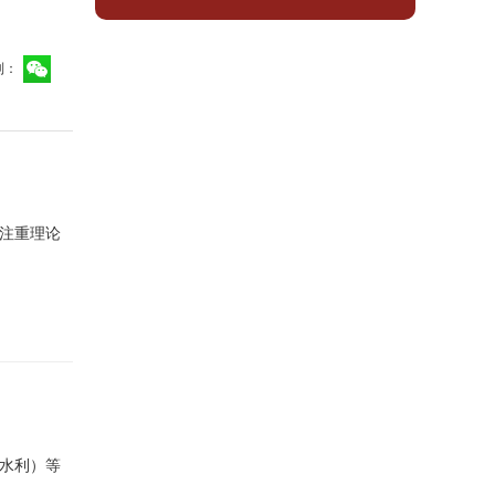
到：
越注重理论
水利）等