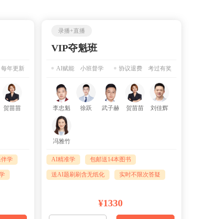
录播+直播
VIP夺魁班
 每年更新
AI赋能 小班督学
协议退费 考过有奖
贺苗苗
李忠魁
徐跃
武子赫
贺苗苗
刘佳辉
冯雅竹
保伴学
AI精准学
包邮送14本图书
准学
送AI题刷刷含无纸化
实时不限次答疑
¥1330