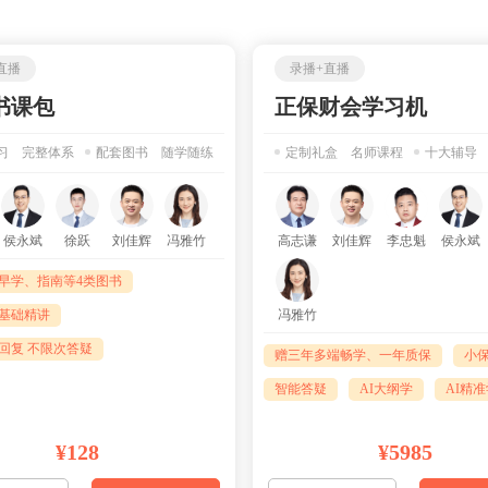
直播
录播+直播
书课包
正保财会学习机
习 完整体系
配套图书 随学随练
定制礼盒 名师课程
十大辅导
侯永斌
徐跃
刘佳辉
冯雅竹
高志谦
刘佳辉
李忠魁
侯永斌
早学、指南等4类图书
年基础精讲
冯雅竹
内回复 不限次答疑
赠三年多端畅学、一年质保
小
智能答疑
AI大纲学
AI精
¥128
¥5985