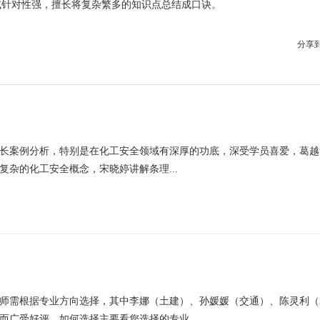
试针对性强，擅长将复杂繁多的知识点总结成口诀。
分享
长案例分析，特别是在化工安全领域有深厚的功底，深受学员喜爱‌，葛
杂的化工安全概念‌，宋晓婷讲解条理...
师需根据专业方向选择，其中李娜（土建）、孙媛媛（交通）、陈灵利（
广受好评，如何选择主要看您选择的专业...