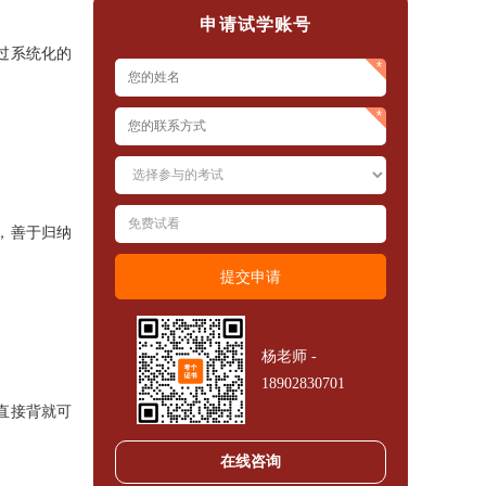
申请试学账号
过系统化的
，善于归纳
杨老师 -
18902830701
直接背就可
在线咨询