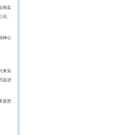
论和实
5天。
精神心
习来实
式促进
将是您