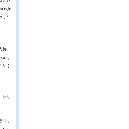
研究的
egic
士学位，与
支持。
as，
们的专
收起
学习，