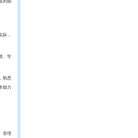
题的能
实际，
维、学
，熟悉
本能力
nt、管理