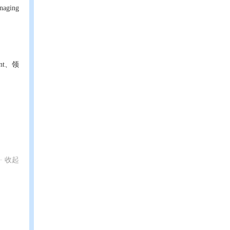
aging
ent、领
收起