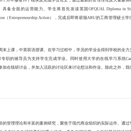
在18个月中修读10个模块及完成学位论文，通过最新的管理理论及大量案例
运营能力。学生将首先攻读英国OFQUAL Diploma in Strat
issertation（Entrepreneurship Action），完成后即将获颁ARU的工商管理硕
周末上课，中英双语授课。在学习过程中，学员的学业会得到学校的全力
职的辅导员为支持学生完成学业。同时使用大学的在线学习系统Canv
源，参加在线研讨会，并加入活跃的讨论区来讨论想法和作业。除此之外，我
新的管理理论和丰富的案例研究，聚焦于现代商业组织的实际运作。通过