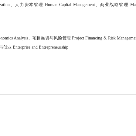
ganization、人力资本管理 Human Capital Management、商业战略管理 Man
mics Analysis、项目融资与风险管理 Project Financing & Risk Managem
nterprise and Entrepreneurship