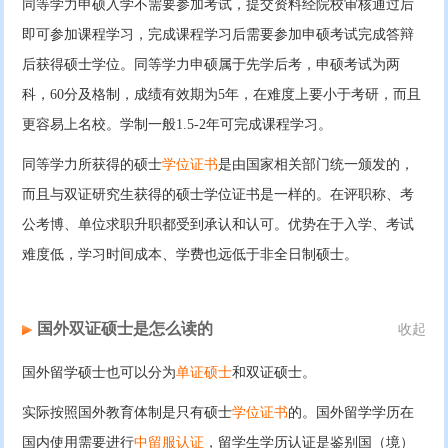
同等学力申硕入学不需要参加考试，提交资料经院校审核通过后
即可参加课程学习，完成课程学习后需要参加申硕考试完成答辩
后获得硕士学位。同等学力申硕属于先学后考，申硕考试为两
科，60分及格制，成绩有效期为5年，在难度上要小于考研，而且
更容易上名校。学制一般1.5-2年可完成课程学习。
同等学力所获得的硕士
学位证书
是由国家相关部门统一颁发的，
而且与双证研究生获得的硕士学位证书是一样的。在评职称、考
公考博、单位求职升职都受到承认和认可。优势在于入学、考试
难度低，学习时间成本、学费也远低于非全日制硕士。
国外双证硕士是怎么读的
收起
国外留学硕士也可以分为
单证硕士
和双证硕士。
实际按照国外教育体制是只有硕士
学位证书
的。国外留学学历在
国内使用需要进行
中留服认证
，留学生学历认证是鉴别国（境）