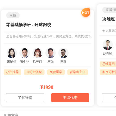
直播+
录播
决胜班 -
零基础畅学班 - 环球网校
专为基础
适合基础知识薄弱，安全行业小白，需要全方位、系统梳理知识点
赵春晓
宋晓婷
张金铭
徐美丽
王强
王阳
思维导图
小白推荐
10分钟答疑
免费重学
督学班主任
案例分析
¥1990
了解详情
申请优惠
相关文章