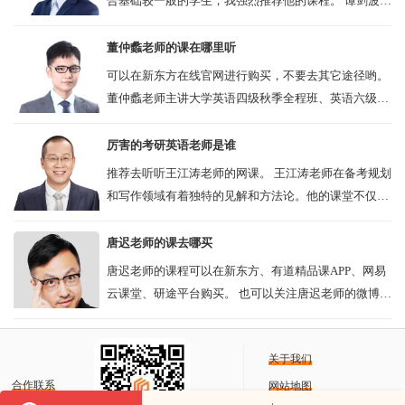
合基础较一般的学生，我强烈推荐他的课程。 谭剑波主
讲四六级词汇、口语、听力、写作，曾任985高校英专
教师，江西科院客座教授，曾获高...
董仲蠡老师的课在哪里听
可以在新东方在线官网进行购买，不要去其它途径哟。
董仲蠡老师主讲大学英语四级秋季全程班、英语六级无
忧计划。 四六级网课尽量选择规模大，口碑好的。新东
方就是其中一个，新东方也是老...
厉害的考研英语老师是谁
推荐去听听王江涛老师的网课。 王江涛老师在备考规划
和写作领域有着独特的见解和方法论。他的课堂不仅充
满着丰富的干货，还融入了幽默智慧的元素，让学生在
轻松愉快的氛围中提高自己的英语水...
唐迟老师的课去哪买
唐迟老师的课程可以在新东方、有道精品课APP、网易
云课堂、研途平台购买。 也可以关注唐迟老师的微博获
取购买消息。 淘宝上可能有人出售二手课程，B站等视
频平台也可能有相关资源。但...
关于我们
合作联系
网站地图