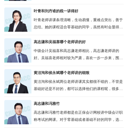
可能更适合你；如果你有一定基础且需要应试经验丰富
的讲解，奚卫华老师可能更合适。...
叶青和刘丹谁的税一讲得好
叶青老师讲课条理清晰，生动易懂，重难点突出，善于
总结。她的课程适合零基础的同学，虽然有时会显得有
些枯燥，但能够帮助考生高效通关。刘丹老师的课程干
净利索，思路清晰，擅长总结，每...
高志谦和吴福喜哪个老师讲的好
中级会计吴福喜和高志谦老师相比，高志谦老师讲的
好。吴福喜老师相对较为严肃，喜欢一步一步来，围绕
中级会计的考试，一板一眼的进行讲解，相对更加详细
和认真。而题目吴福喜也基础，例题...
黄洁洵和侯永斌哪个老师讲的细致
黄洁洵和侯永斌两位老师讲课其实都很不错的，不管是
基础好还是不好的，都可以选择他们的课程呢，很多机
构的授课老师都是采取双师体系的，这位老师不好可以
听另外的一位老师，只有适合自己的授课...
高志谦和冯雅竹
高志谦和冯雅竹老师都是在正保会计网校讲中级会计职
称考试的网课。对于零基础或者基础不好的同学，选择
哪位老师比较靠谱一些，可以看看高志谦老师的高效实