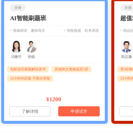
录播
录播
AI智能刷题班
超值
视频精讲 趣味闯关
智能推题 机考系统
精品
冯雅竹
张稳
高志谦
包邮送经典题解纸质书
其他班次复购低至1折
享4折
24小时内回复 不限次答疑
24小时
¥1200
了解详情
申请试学