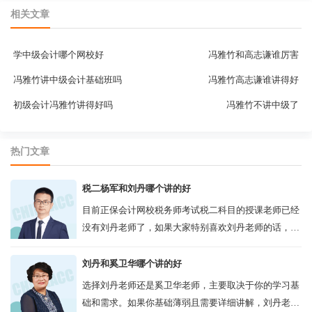
相关文章
学中级会计哪个网校好
冯雅竹和高志谦谁厉害
冯雅竹讲中级会计基础班吗
冯雅竹高志谦谁讲得好
初级会计冯雅竹讲得好吗
冯雅竹不讲中级了
热门文章
税二杨军和刘丹哪个讲的好
目前正保会计网校税务师考试税二科目的授课老师已经
没有刘丹老师了，如果大家特别喜欢刘丹老师的话，可
以等以后更新了再报班，但是网校还是有很多的税二的
老师的，比如杨军老师，也多年从事税务...
刘丹和奚卫华哪个讲的好
选择刘丹老师还是奚卫华老师，主要取决于你的学习基
础和需求。如果你基础薄弱且需要详细讲解，刘丹老师