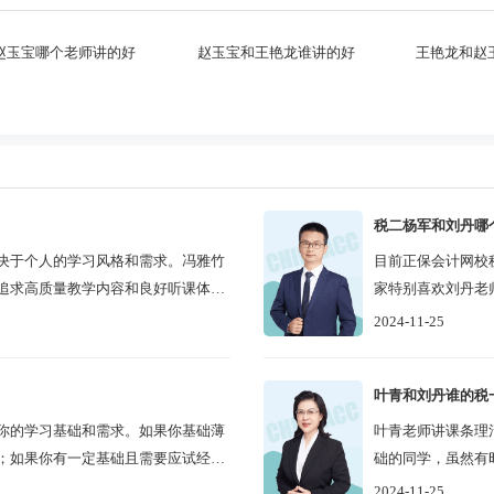
赵玉宝哪个老师讲的好
赵玉宝和王艳龙谁讲的好
王艳龙和赵
税二杨军和刘丹哪
决于个人的学习风格和需求。冯雅竹
目前正保会计网校
追求高质量教学内容和良好听课体验
家特别喜欢刘丹老
..
二的老师的，比如杨
2024-11-25
叶青和刘丹谁的税
你的学习基础和需求。如果你基础薄
叶青老师讲课条理
；如果你有一定基础且需要应试经验
础的同学，虽然有
程干净利索，思路清
2024-11-25