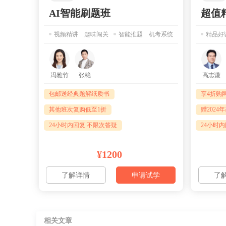
AI智能刷题班
超值
视频精讲 趣味闯关
智能推题 机考系统
精品好
冯雅竹
张稳
高志谦
包邮送经典题解纸质书
享4折购
其他班次复购低至1折
赠202
24小时内回复 不限次答疑
24小时
¥1200
了解详情
申请试学
了
相关文章