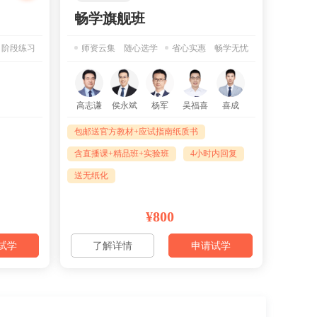
畅学旗舰班
 阶段练习
师资云集 随心选学
省心实惠 畅学无忧
高志谦
侯永斌
杨军
吴福喜
喜成
包邮送官方教材+应试指南纸质书
含直播课+精品班+实验班
4小时内回复
送无纸化
¥800
试学
了解详情
申请试学