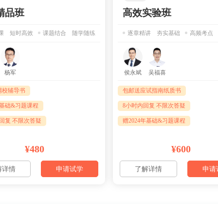
精品班
高效实验班
课 短时高效
课题结合 随学随练
逐章精讲 夯实基础
高频考点
杨军
侯永斌
吴福喜
网校辅导书
包邮送应试指南纸质书
4年基础&习题课程
8小时内回复 不限次答疑
内回复 不限次答疑
赠2024年基础&习题课程
¥480
¥600
解详情
申请试学
了解详情
申请