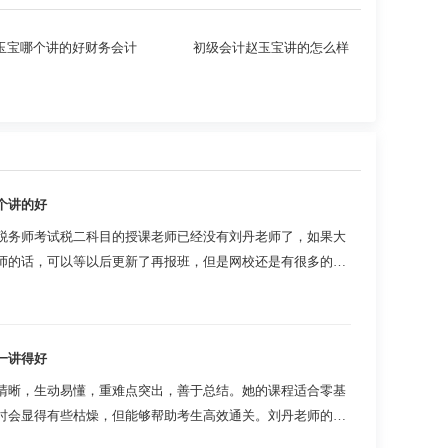
玉宝哪个讲的好财务会计
初级会计赵玉宝讲的怎么样
个讲的好
税务师考试税二科目的授课老师已经没有刘丹老师了，如果大
师的话，可以等以后更新了再报班，但是网校还是有很多的税
军老师，也多年从事税务...
一讲得好
清晰，生动易懂，重难点突出，善于总结。她的课程适合零基
时会显得有些枯燥，但能够帮助考生高效通关。刘丹老师的课
晰，擅长总结，每...