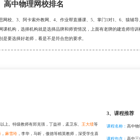
高中物理网校排名
网校、3、阿卡索外教网、4、作业帮直播课、5、掌门1对1、6、猿辅导
中网课机构，选择机构就是选择品牌和师资情况，上面有老牌的建造师培训
别是要选择好老师，看是不是符合您的要求。
3、课程推荐
 年以上。特级教师有郑克强，丁益祥，孟卫东、
王大绩
等
课程名称：
高中物
烽
，
麻雪玲
，李华，马昕，傲德等精英教师，深受学生喜
课程包含：
高中三