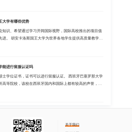
是教育部直属事...
种方式需要学生提供转账的收据作为缴费凭证，以
王大学有哪些优势
论知识、希望通过学习开阔国际视野，国际高校推出的项目值
先进。 胡安卡洛斯国王大学为世界各地学生提供高质量教学项
资源。 胡安卡洛...
关的额外费用，例如书本费、材料费，或者参加短
学能进行留服认证吗
饮、旅行和通信等。
硕士学位证书，证书可以进行留服认证。 西班牙巴塞罗那大学
所高等院校，该校在西班牙国内和国际上都有较高的声誉，并
以帮助他们减轻经济负担，具体的奖学金申请条件
化领域都有较为卓越...
很高，而且毕业还可获得硕士学位证书，其性价比还
关于我们