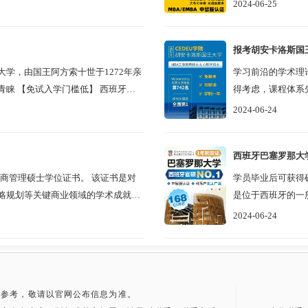
中心（简称中留服）
2024-06-25
学费分期支付，这样可以更好地规划自己的财务状况。
4、银行转账汇款：学生还可以通过银行转账的方式支付学费。这
报考胡安卡洛斯国
确保学校能够及时准确地记录学生的缴费情况。
学，由国王阿方索十世于1272年亲
学习前沿的学术理
西班牙穆
得考虑，课程体系
其他费用
目，共享庞大的校友
2024-06-24
1、额外费用：除了学费之外，学生可能还需要支付一些与学习相
期交流和实习的费用，具体以院校通知为准。
西班牙巴塞罗那大
2、生活费用：留学的另一项主要费用是生活费用，包括住宿、餐
商管理硕士学位证书。 该证书是对
学员毕业后可获得
略规划等关键商业领域的学术成就的
是位于西班牙的一
3、奖学金资助：该校还为国际学生提供了一系列的奖学金机会，
且在学术、研究和文
2024-06-24
和申请程序以院校通知为准。
综上所述，英国安格利亚鲁斯金大学的学费是14.8万元，并不是
是比较不错的，若有其他疑问，可咨询在线老师。
供参考，敬请以官网公布信息为准。