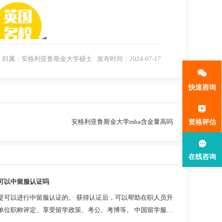
归属：
安格利亚鲁斯金大学硕士
发布时间：2024-07-17
快速咨询
以满足不同学生的需求和偏好。以下是该大学提供
安格利亚鲁斯金大学mba含金量高吗
资格评估
单直接，但可能需要学生亲自前往学校，并且携带
在线咨询
通知为准。
可以中留服认证吗
快捷方便，大部分主流信用卡品牌都被接受。信用
是可以进行中留服认证的。 获得认证后，可以帮助在职人员升
单位职称评定、享受留学政策、考公、考博等。 中国留学服务
大学可能提供教育分期付款服务。学生可以选择将