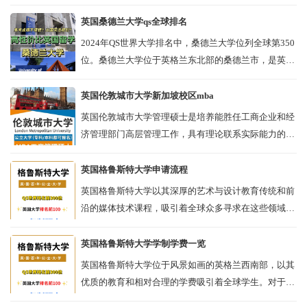
是其权威之作。该院校成立于1975年的美国索菲亚大
学，前身是超个人心理学研究所，是全...
英国桑德兰大学qs全球排名
2024年QS世界大学排名中，桑德兰大学位列全球第350
位。桑德兰大学位于英格兰东北部的桑德兰市，是英国
著名的红砖大学之一，拥有逾150年的历史。该校成立
于1810年，由一群旨在改...
英国伦敦城市大学新加坡校区mba
英国伦敦城市大学管理硕士是培养能胜任工商企业和经
济管理部门高层管理工作，具有理论联系实际能力的务
实型、复合型、应用型高级管理人才。 点击申请英国伦
敦城市大学硕士>>> 新加...
英国格鲁斯特大学申请流程
英国格鲁斯特大学以其深厚的艺术与设计教育传统和前
沿的媒体技术课程，吸引着全球众多寻求在这些领域深
造的学生。对于那些梦想在风景如画的英格兰西南部接
受高等教育的学子来说，清楚英国格鲁斯...
英国格鲁斯特大学学制学费一览
英国格鲁斯特大学位于风景如画的英格兰西南部，以其
优质的教育和相对合理的学费吸引着全球学生。对于那
些希望在商业、艺术、媒体技术等领域深造的学生来