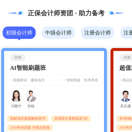
正保会计师资团 · 助力备考
初级会计师
中级会计师
注册会计师
注
录播
录播
AI智能刷题班
超值
视频精讲 趣味闯关
智能推题 机考系统
精品
冯雅竹
张稳
高志谦
包邮送经典题解纸质书
其他班次复购低至1折
享4折
24小时内回复 不限次答疑
24小时