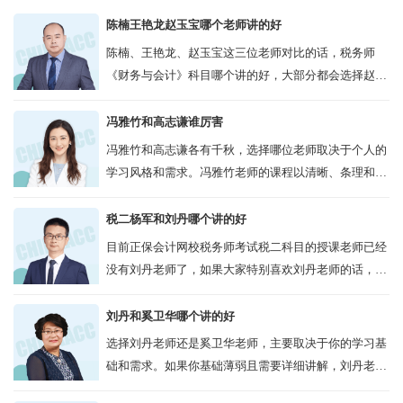
陈楠王艳龙赵玉宝哪个老师讲的好
陈楠、王艳龙、赵玉宝这三位老师对比的话，税务师
《财务与会计》科目哪个讲的好，大部分都会选择赵玉
宝老师的网课，教学经验是比其它两位老师要好些的，
学员口碑其实都差不多，赵玉宝老师...
冯雅竹和高志谦谁厉害
冯雅竹和高志谦各有千秋，选择哪位老师取决于个人的
学习风格和需求。冯雅竹老师的课程以清晰、条理和好
听著称，适合追求高质量教学内容和良好听课体验的学
员；而高志谦老师的课程则以幽默风趣和...
税二杨军和刘丹哪个讲的好
目前正保会计网校税务师考试税二科目的授课老师已经
没有刘丹老师了，如果大家特别喜欢刘丹老师的话，可
以等以后更新了再报班，但是网校还是有很多的税二的
老师的，比如杨军老师，也多年从事税务...
刘丹和奚卫华哪个讲的好
选择刘丹老师还是奚卫华老师，主要取决于你的学习基
础和需求。如果你基础薄弱且需要详细讲解，刘丹老师
可能更适合你；如果你有一定基础且需要应试经验丰富