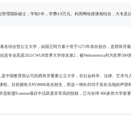
与管理国际硕士，学制1年，学费4.8万元。利用网络授课相结合，大专
cia），西班牙著名综合型公立大学，由国王阿方索十世于1272年亲自创办，是西班
专业高居2021CWUR世界大学排名第2，被Webometrics列为世界50
1院校,是中国教育部认可的西班牙重要公立大学，在社会科学、法律、艺术与
士课程。目前拥有大约38000名在校生，而这一增长归功于其在当地的声
欧盟Erasmus项目中活跃度非常高的院校，已与全球 900多所大学签