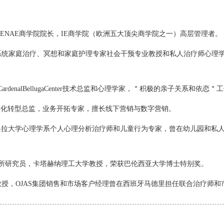
on】穆尔西亚大学ENAE商学院院长，IE商学院（欧洲五大顶尖商学院之一）高层管理者。
理学教授，系统家庭治疗、冥想和家庭护理专家社会干预专业教授和私人治疗师心
，CardenalBellugaCenter技术总监和心理学家，＂积极的亲子关系和依恋
R业务发展和数字化转型总监，业务开拓专家，擅长线下营销与数字营销。
和马尔马拉大学心理学系个人心理分析治疗师和儿童行为专家，曾在幼儿园和私
国际经济研究所研究员，卡塔赫纳理工大学教授，荣获巴伦西亚大学博士特别奖。
亚大学心理学教授，​OJAS集团销售和市场客户经理曾在西班牙马德里担任联合治疗