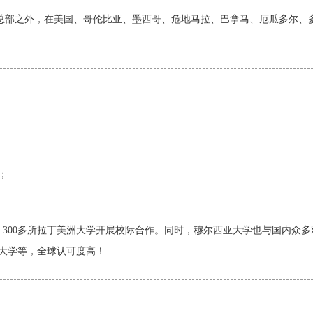
牙总部之外，在美国、哥伦比亚、墨西哥、危地马拉、巴拿马、厄瓜多尔、
；
；
；
、300多所拉丁美洲大学开展校际合作。同时，穆尔西亚大学也与国内众
大学等，全球认可度高！