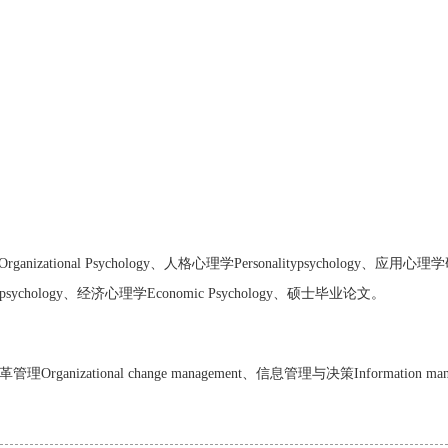
rganizational Psychology、人格心理学Personalitypsychology、应用心
mer psychology、经济心理学Economic Psychology、硕士毕业论文。
Organizational change management、信息管理与决策Information manage