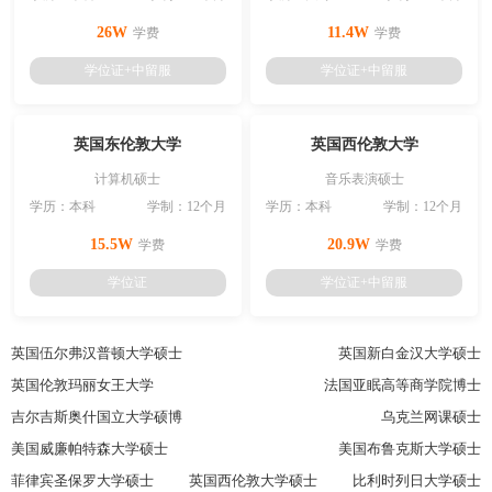
26W
11.4W
学费
学费
学位证+中留服
学位证+中留服
英国东伦敦大学
英国西伦敦大学
计算机硕士
音乐表演硕士
学历：本科
学制：12个月
学历：本科
学制：12个月
15.5W
20.9W
学费
学费
学位证
学位证+中留服
英国伍尔弗汉普顿大学硕士
英国新白金汉大学硕士
英国伦敦玛丽女王大学
法国亚眠高等商学院博士
吉尔吉斯奥什国立大学硕博
乌克兰网课硕士
美国威廉帕特森大学硕士
美国布鲁克斯大学硕士
菲律宾圣保罗大学硕士
英国西伦敦大学硕士
比利时列日大学硕士