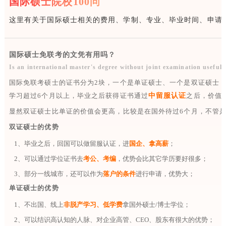
国际硕士院校100问
这里有关于国际硕士相关的费用、学制、专业、毕业时间、申请
国际硕士免联考的文凭有用吗？
Is an international master's degree without joint examination useful
国际免联考硕士的证书分为2块，一个是单证硕士、一个是双证硕士
学习超过6个月以上，毕业之后获得证书通过
中留服认证
之后，价值
显然双证硕士比单证的价值会更高，比较是在国外待过6个月，不管
双证硕士的优势
1、毕业之后，回国可以做留服认证，进
国企、拿高薪
；
2、可以通过学位证书去
考公、考编
，优势会比其它学历要好很多；
3、部分一线城市，还可以作为
落户的条件
进行申请，优势大；
单证硕士的优势
1、不出国、线上
非脱产学习、低学费
拿国外硕士/博士学位；
2、可以结识高认知的人脉、对企业高管、CEO、股东有很大的优势；