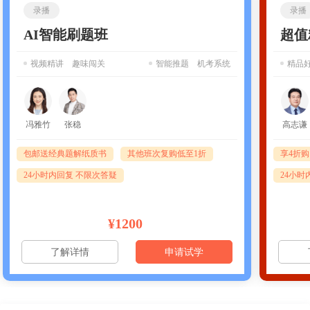
录播
录播
AI智能刷题班
超值
视频精讲 趣味闯关
智能推题 机考系统
精品
冯雅竹
张稳
高志谦
包邮送经典题解纸质书
其他班次复购低至1折
享4折
24小时内回复 不限次答疑
24小时
¥1200
了解详情
申请试学