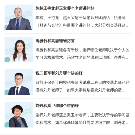
网课难，而是本身《会计》科目就比较难考，所以觉得
课程听不太懂，其实郭建华老师的网...
陈楠王艳龙赵玉宝哪个老师讲的好
陈楠、王艳龙、赵玉宝这三位老师对比的话，税务师
《财务与会计》科目哪个讲的好，大部分都会选择赵玉
宝老师的网课，教学经验是比其它两位老师要好些的，
学员口碑其实都差不多，赵玉宝老师...
冯雅竹和高志谦谁厉害
冯雅竹和高志谦各有千秋，选择哪位老师取决于个人的
学习风格和需求。冯雅竹老师的课程以清晰、条理和好
听著称，适合追求高质量教学内容和良好听课体验的学
员；而高志谦老师的课程则以幽默风趣和...
税二杨军和刘丹哪个讲的好
目前正保会计网校税务师考试税二科目的授课老师已经
没有刘丹老师了，如果大家特别喜欢刘丹老师的话，可
以等以后更新了再报班，但是网校还是有很多的税二的
老师的，比如杨军老师，也多年从事税务...
刘丹和奚卫华哪个讲的好
选择刘丹老师还是奚卫华老师，主要取决于你的学习基
础和需求。如果你基础薄弱且需要详细讲解，刘丹老师
可能更适合你；如果你有一定基础且需要应试经验丰富