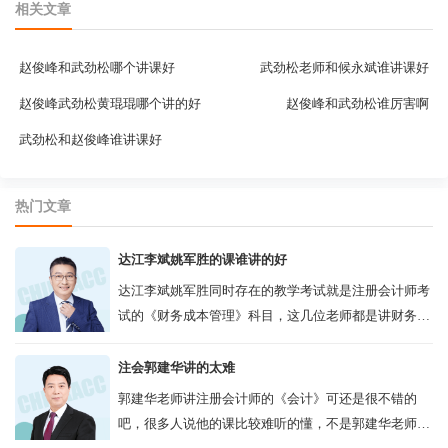
相关文章
赵俊峰和武劲松哪个讲课好
武劲松老师和候永斌谁讲课好
赵俊峰武劲松黄琨琨哪个讲的好
赵俊峰和武劲松谁厉害啊
武劲松和赵俊峰谁讲课好
热门文章
达江李斌姚军胜的课谁讲的好
达江李斌姚军胜同时存在的教学考试就是注册会计师考
试的《财务成本管理》科目，这几位老师都是讲财务成
本管理很优秀的老师了，只是课程适合的人群不太一
样，李斌适合零基础的考生选择，达...
注会郭建华讲的太难
郭建华老师讲注册会计师的《会计》可还是很不错的
吧，很多人说他的课比较难听的懂，不是郭建华老师的